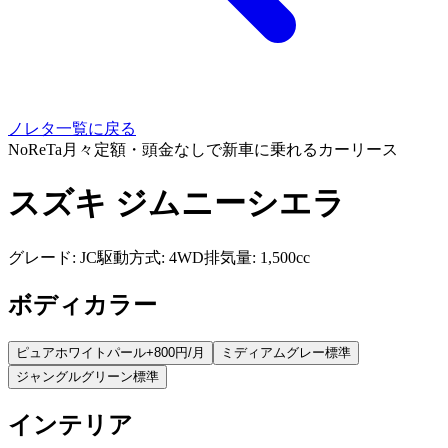
ノレタ一覧に戻る
NoReTa
月々定額・頭金なしで新車に乗れるカーリース
スズキ ジムニーシエラ
グレード: JC
駆動方式: 4WD
排気量: 1,500cc
ボディカラー
ピュアホワイトパール
+800円/月
ミディアムグレー
標準
ジャングルグリーン
標準
インテリア