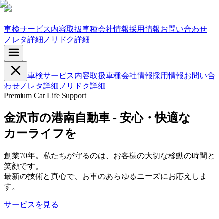
車検
サービス内容
取扱車種
会社情報
採用情報
お問い合わせ
ノレタ詳細
ノリドク詳細
車検
サービス内容
取扱車種
会社情報
採用情報
お問い合
わせ
ノレタ詳細
ノリドク詳細
Premium Car Life Support
金沢市の港南自動車 -
安心・快適な
カーライフを
創業70年。私たちが守るのは、お客様の大切な移動の時間と
笑顔です。
最新の技術と真心で、お車のあらゆるニーズにお応えしま
す。
サービスを見る